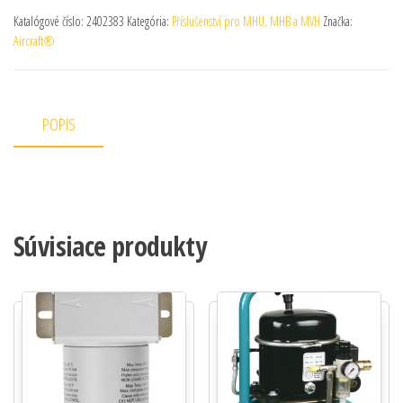
Katalógové číslo:
2402383
Kategória:
Příslušenství pro MHU, MHB a MVH
Značka:
Aircraft®
POPIS
Súvisiace produkty