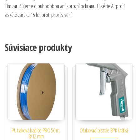
Tím zaručujeme dlouhodobou antikorozní ochranu. U série Airprofi
získáte záruku 15 let proti prorezivění
Súvisiace produkty
PU tlaková hadice PRO 50 m,
Ofukovací pistole BPK krátká
8/12 mm