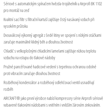
Sériově s automatickým spínačem hvězda-trojúhelník u Airprofi BK 1102
pro montáž na zeď
Kvalitní sací filtr s filtrační kartuší zajišťuje čistý nasávaný vzduch při
vysokém průtoku
Dvouválcový výkonný agregát z šedé litiny ve spojení s nízkými otáčkami
zaručuje maximálně klidný běh a dlouhou životnost
Chladič s velkoplošnými chladicími lamelami zajišťuje nízkou teplotu
vzduchu na vstupu do tlakové nádoby
Pružné pancéřované hadicové vedení s tepelnou ochranou odolné
proti vibracím zaručuje dlouhou životnost
Rozběhový kondenzátor a rozběhový odlehčovací ventil usnadňují
rozběh
AIRCRAFT® jako první výrobce nabízí kompresory série Airprofi sériově
vybavené tlakovými nádobami s vnitřním i vnějším žárovým zinkováním.