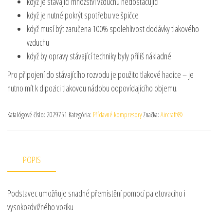
když je stávající množství vzduchu nedostačující
když je nutné pokrýt spotřebu ve špičce
když musí být zaručena 100% spolehlivost dodávky tlakového
vzduchu
když by opravy stávající techniky byly příliš nákladné
Pro připojení do stávajícího rozvodu je použito tlakové hadice – je
nutno mít k dipozici tlakovou nádobu odpovídajícího objemu.
Katalógové číslo:
2029751
Kategória:
Přídavné kompresory
Značka:
Aircraft®
POPIS
Podstavec umožňuje snadné přemístění pomocí paletovacího i
vysokozdvižného vozíku