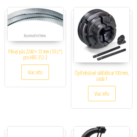
Pilový pás 2240 × 13 mm (10 z/“)
pro HBS 312-2
Viac info
Čtyřčelisťové sklíčidlo ø 100 mm,
sada 1
Viac info