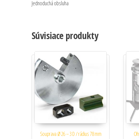
Jednoduchá obsluha
Súvisiace produkty
Souprava Ø 26 – 3 D / rádius 78 mm
Ohý