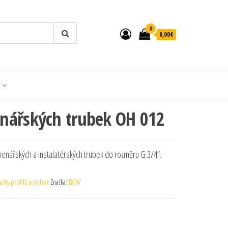
0
0,00€
T
nářských trubek OH 012
penářských a instalatérských trubek do rozměru G 3/4“.
čky profilů a trubek
Značka:
BOW