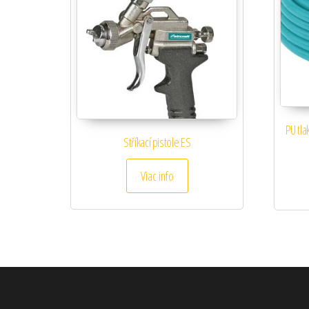
PU tla
Stříkací pistole ES
Viac info