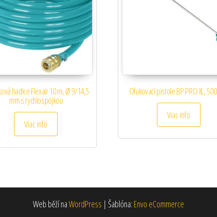
ková hadice Flexair 10 m, Ø 9/14,5
Ofukovací pistole BP PRO XL, 50
mm s rychlospojkou
Viac info
Viac info
Web běží na
WordPress
|
Šablóna:
Envo eCommerce