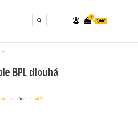
0
0,00€
T
ole BPL dlouhá
vací pistole
Značka:
Aircraft®