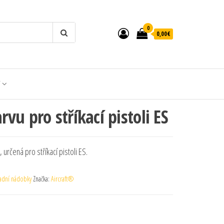
0
0,00€
T
vu pro stříkací pistoli ES
určená pro stříkací pistoli ES.
adní nádobky
Značka:
Aircraft®