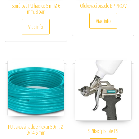
Spirálová PU hadice 5 m, Ø 6
Ofukovací pistole BP PRO V
mm, 8 bar
Viac info
Viac info
PU tlaková hadice Flexair 50 m, Ø
Stříkací pistole ES
9/14,5 mm