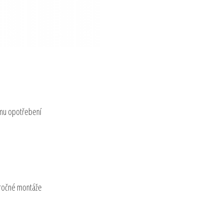
ému opotřebení
áročné montáže