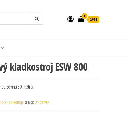
0
0,00€
T
ový kladkostroj ESW 800
kou zdvihu 30 metrů.
rické kladkostroje
Značka:
Unicraft®