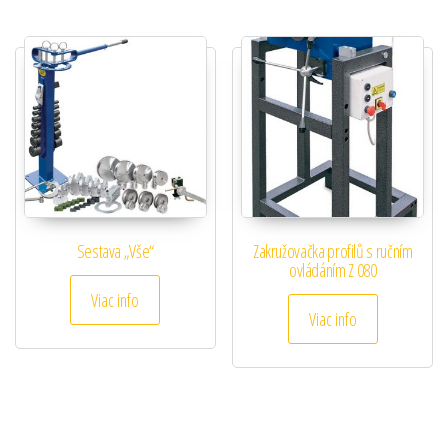
Sestava „Vše“
Zakružovačka profilů s ručním
ovládáním Z 080
Viac info
Viac info