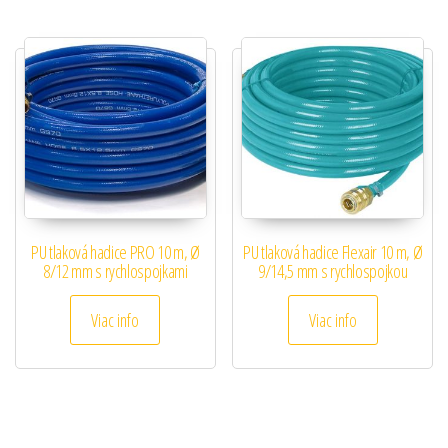
PU tlaková hadice PRO 10 m, Ø
PU tlaková hadice Flexair 10 m, Ø
8/12 mm s rychlospojkami
9/14,5 mm s rychlospojkou
Viac info
Viac info