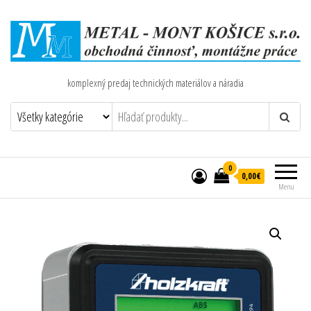
komplexný predaj technických materiálov a náradia
0
0,00€
Menu