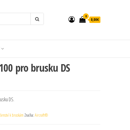
0
0,00€
T
100 pro brusku DS
rusku DS.
ušenství k bruskám
Značka:
Aircraft®