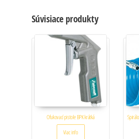
Súvisiace produkty
Ofukovací pistole BPK krátká
Spirál
Viac info