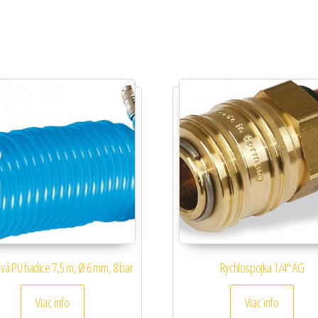
ová PU hadice 7,5 m, Ø 6 mm, 8 bar
Rychlospojka 1/4″ AG
Viac info
Viac info