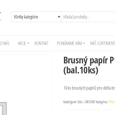
O NÁS
AKCIE
KONTAKT
PONÚKAME VÁM
NÁŠ SORTIMEN
Brusný papír P
(bal.10ks)
10 ks brusných papírů pro delta b
Katalógové číslo:
2403508
Kategória:
Přísl