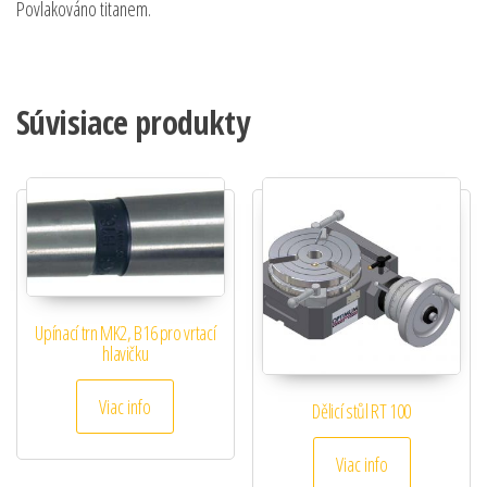
Povlakováno titanem.
Súvisiace produkty
Upínací trn MK2, B16 pro vrtací
hlavičku
Viac info
Dělicí stůl RT 100
Viac info