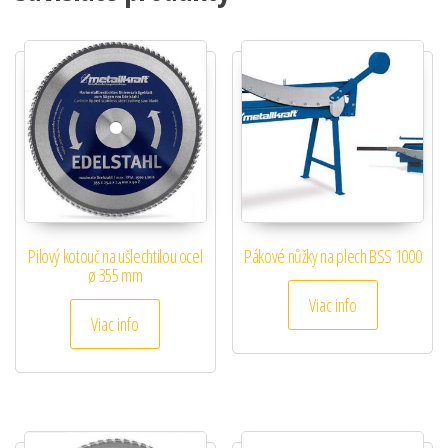
Pilový kotouč na ušlechtilou ocel
Pákové nůžky na plech BSS 1000
ø 355 mm
Viac info
Viac info