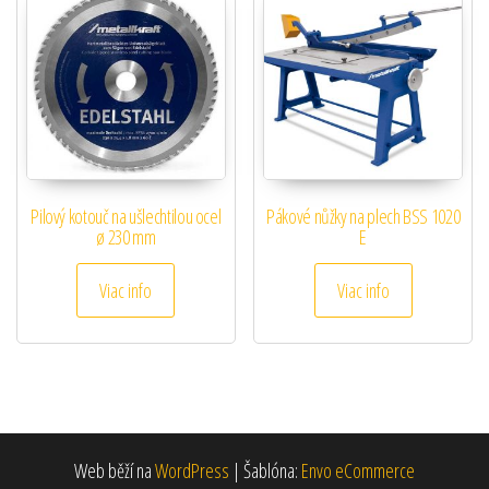
Pilový kotouč na ušlechtilou ocel
Pákové nůžky na plech BSS 1020
ø 230 mm
E
Viac info
Viac info
Web běží na
WordPress
|
Šablóna:
Envo eCommerce