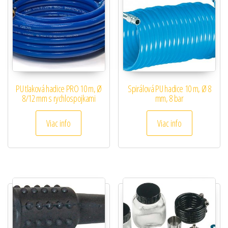
PU tlaková hadice PRO 10 m, Ø
Spirálová PU hadice 10 m, Ø 8
8/12 mm s rychlospojkami
mm, 8 bar
Viac info
Viac info