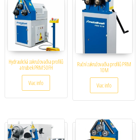
Hydraulická zakružovačka profilů
Ruční zakružovačka profilů PRM
a trubek PRM 50 FH
10 M
Viac info
Viac info