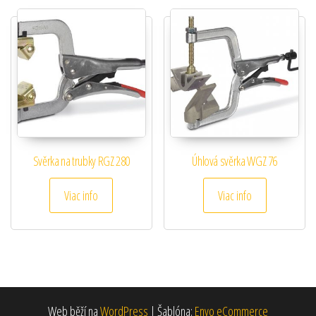
Svěrka na trubky RGZ 280
Úhlová svěrka WGZ 76
Viac info
Viac info
Web běží na
WordPress
|
Šablóna:
Envo eCommerce