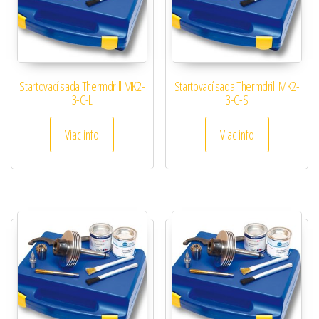
Startovací sada Thermdrill MK2-
Startovací sada Thermdrill MK2-
3-C-L
3-C-S
Viac info
Viac info