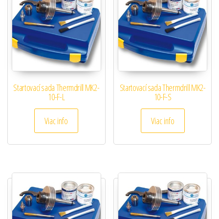
Startovací sada Thermdrill MK2-
Startovací sada Thermdrill MK2-
10-F-L
10-F-S
Viac info
Viac info