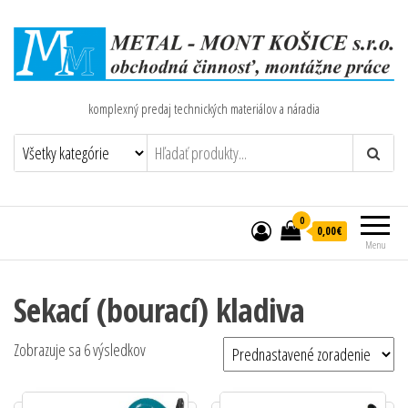
komplexný predaj technických materiálov a náradia
0
0,00€
Menu
Sekací (bourací) kladiva
Zobrazuje sa 6 výsledkov