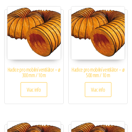
Hadice pro mobilní ventilátor – ø
Hadice pro mobilní ventilátor – ø
300 mm / 10 m
500 mm / 10 m
Viac info
Viac info