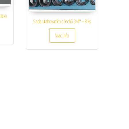
10 ks
Sada utahovacích ořechů 3/4″ – 8 ks
Viac info