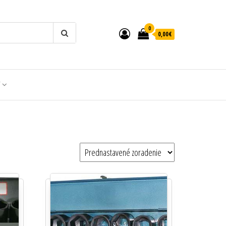
0
0,00€
T