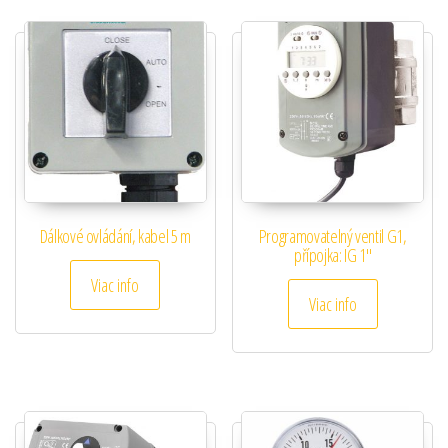
Dálkové ovládání, kabel 5 m
Programovatelný ventil G1,
přípojka: IG 1″
Viac info
Viac info