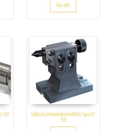
Viac info
BS 101
Výškově přestavitelný koník Rst 1 pro RT
150