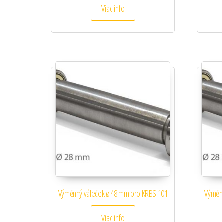
Viac info
Výměnný váleček ø 48 mm pro KRBS 101
Výměn
Viac info