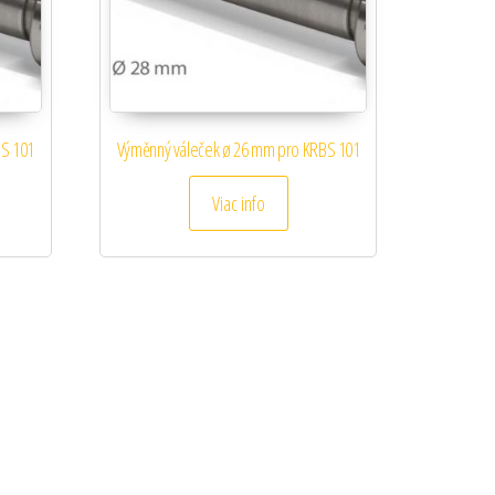
BS 101
Výměnný váleček ø 26 mm pro KRBS 101
Viac info