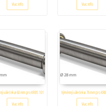
Viac info
Viac info
ný váleček ø 60 mm pro KRBS 101
Výměnný váleček ø 76 mm pro KR
Viac info
Viac info