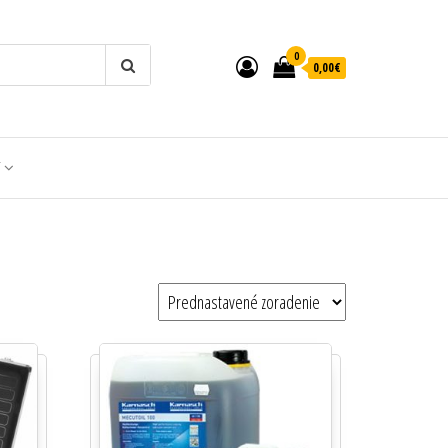
0
0,00€
T