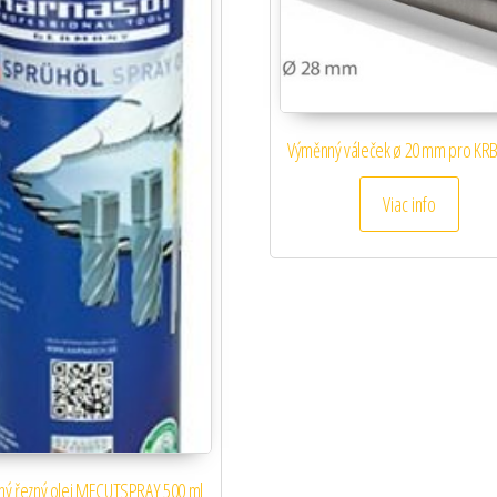
Výměnný váleček ø 20 mm pro KR
Viac info
ný řezný olej MECUTSPRAY 500 ml