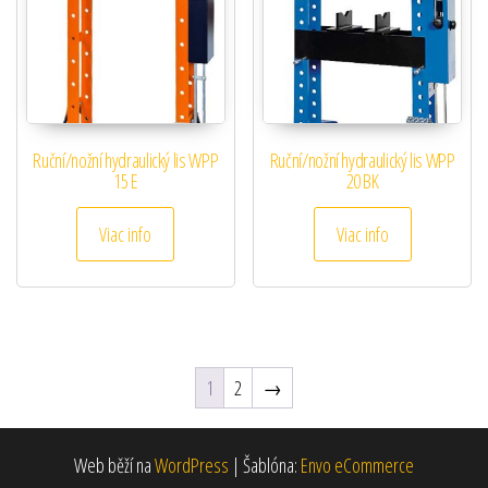
Ruční/nožní hydraulický lis WPP
Ruční/nožní hydraulický lis WPP
15 E
20 BK
Viac info
Viac info
1
2
→
Web běží na
WordPress
|
Šablóna:
Envo eCommerce