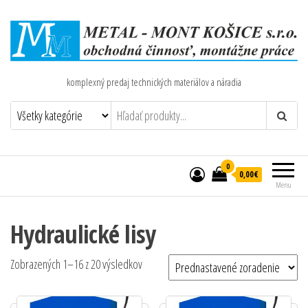
komplexný predaj technických materiálov a náradia
0
0,00€
Menu
Hydraulické lisy
Zobrazených 1–16 z 20 výsledkov