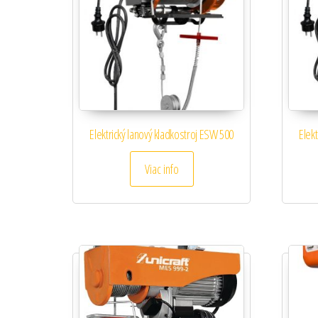
Elektrický lanový kladkostroj ESW 500
Elek
Viac info