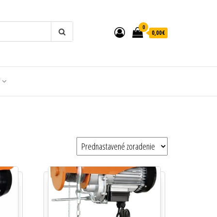
0
0,00€
T