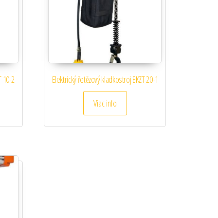
T 10-2
Elektrický řetězový kladkostroj EKZT 20-1
Viac info