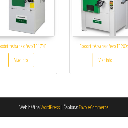
odní frézka na dřevo TF 170 E
Spodní frézka na dřevo TF 200
Viac info
Viac info
Web běží na
WordPress
|
Šablóna:
Envo eCommerce