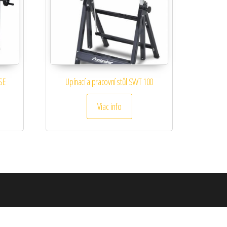
 SE
Upínací a pracovní stůl SWT 100
Viac info