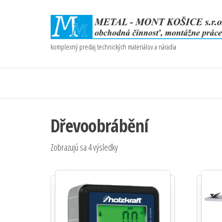
komplexný predaj technických materiálov a náradia
Dřevoobrábění
Zobrazujú sa 4 výsledky