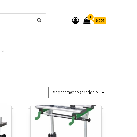
0
0,00€
T